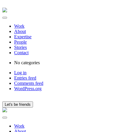
Work
About
Expertise
People
Stories
Contact
No categories
Log in
Entries feed
Comments feed
WordPress.org
Let's be friends
Work
About