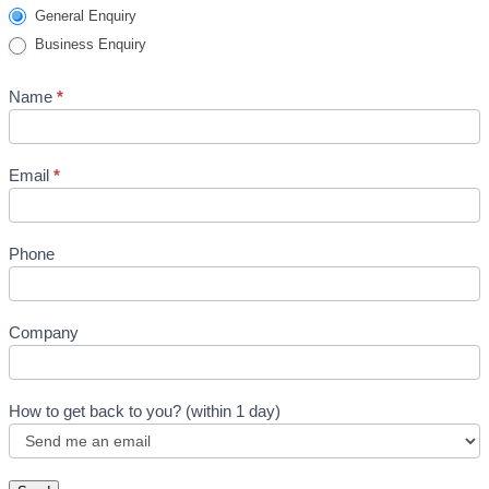
Send
General Enquiry
us
Business Enquiry
a
message
Name
*
Email
*
Phone
Company
How to get back to you? (within 1 day)