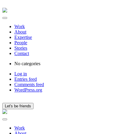
Work
About
Expertise
People
Stories
Contact
No categories
Log in
Entries feed
Comments feed
WordPress.org
Let's be friends
Work
About