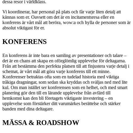
dessa
resor
i världklass
.
Vi koordinerar, har personal på plats och får varje liten detalj att
kännas som er. Oavsett om det är en
incitamentsresa
eller en
konferens
är vårt mål att beröra, wow:a och hylla de personer som är
absolut viktigast för er.
KONFERENS
En
konferens
är inte bara en samling av presentationer och talare –
det är en chans att skapa en
oförglömlig upplevelse
för deltagarna.
Från att bestämma den perfekta platsen till att finjustera varje detalj i
schemat, är vårt mål att göra varje konferens till ett minne.
Konferenser betraktas ofta som en tudelad historia med viktiga
tråkiga dragningar, som sedan ska kryddas och sväljas ned med lite
kul. Om man istället ser konferensen som en helhet, och med smart
planering gör den till en lärande upplevelse från avfärd till
hemkomst kan den bli företagets viktigaste investering – en
upplevelse som förstärker ditt varumärkes berättelse och stärker
banden med dina deltagare.
MÄSSA & ROADSHOW