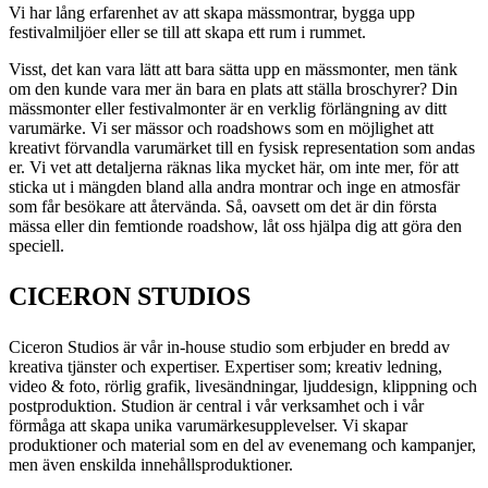
Vi har lång erfarenhet av att
skapa mässmontrar, bygga upp
festivalmiljöer
eller se till att skapa ett rum i rummet.
Visst, det kan vara lätt att bara sätta upp en
mässmonter
, men tänk
om den kunde vara mer än bara en plats att ställa broschyrer? Din
mässmonter eller
festivalmonter
är
en verklig förlängning av ditt
varumärke. Vi ser mässor och roadshows som en möjlighet att
kreativt förvandla varumärket till en fysisk representation som andas
er. Vi
vet
att detaljerna räknas
lika mycket här, om inte mer, för att
sticka ut i mängden bland alla andra montrar och inge en atmosfär
som får besökare att återvända
. Så, oavsett om det är din första
mässa eller din femtionde
roadshow
, låt oss hjälpa dig att göra den
speciell.
CICERON STUDIOS
Ciceron Studios är vår
in-house studio
som erbjuder en bredd av
kreativa tjänster och expertiser. Expertiser som;
kreativ ledning,
video & foto, rörlig grafik, livesändningar, ljuddesign, klippning och
postproduktion
. Studion är central i vår verksamhet och i vår
förmåga att skapa
unika varumärkesupplevelser
.
Vi
skapar
produktioner och material som en del av
evenemang
och
kampanjer
,
men även enskilda
innehållsproduktioner
.