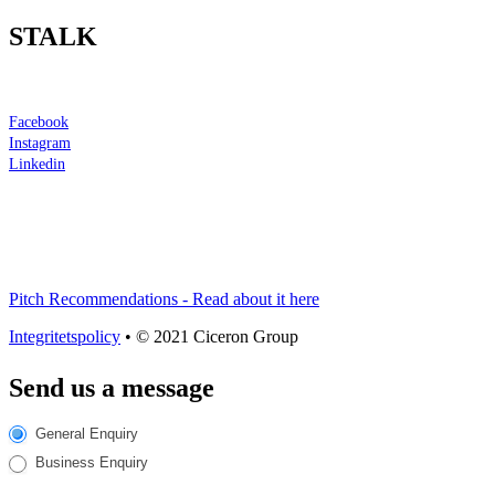
STALK
Facebook
Instagram
Linkedin
Pitch Recommendations - Read about it here
Integritetspolicy
• © 2021 Ciceron Group
Send us a message
Send
General Enquiry
us
Business Enquiry
a
message