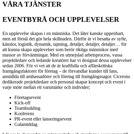
VÅRA TJÄNSTER
EVENTBYRÅ OCH UPPLEVELSER
En upplevelse skapas i en människa. Det låter kanske uppenbart,
men att förstå det gör hela skillnaden. Därför är vi besatta av syfte,
känslor, logistik, dynamik, tajming, detaljer, detaljer, detaljer… för
att kunna skapa upplevelser som berör riktiga människor med
massor av förväntningar. Med en utmejslad arbetsprocess, vassa
projektledare och ledande kreatörer har vi designat dessa upplevelser
sedan 2006. För vi vet att de är kraftfulla och affärskritiska
framgångsfaktorer för företag – de förvandlar kunder till fans,
anställda till ambassadörer och företag till framgångssagor.
Cicerons
dedikerade projektledare och personal skapar
koncept och event
i
varje möte mellan ett varumärke och individer
;
Företagsevent
Kick-off
Teambuilding
Konferens
PR-event eller lanseringsevent
Galamiddag