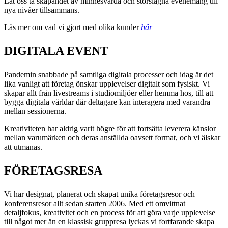
Låt oss ta skapandet av
minnesvärda och storslagna evenemang
till
nya nivåer tillsammans
.
Läs mer om vad vi gjort med olika kunder
här
DIGITALA EVENT
Pandemin snabbade på samtliga digitala processer
och
idag är det
lika vanligt att företag önskar upplevelser digitalt som fysiskt. Vi
skapar allt från
livestreams i studiomiljöer
eller hemma hos, till att
bygga digitala världar där deltagare kan interagera med varandra
mellan sessionerna.
Kreativiteten har aldrig varit högre för att fortsätta leverera känslor
mellan varumärken och deras anställda oavsett format, och vi älskar
att utmanas.
FÖRETAGSRESA
Vi har designat, planerat och skapat unika
företagsresor och
konferensresor
allt sedan starten 2006. Med ett omvittnat
detaljfokus, kreativitet och en process för att göra varje
upplevelse
till något mer än en klassisk
gruppresa
lyckas vi fortfarande skapa